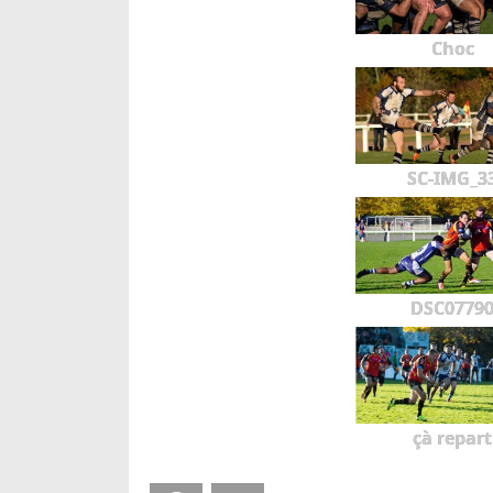
Choc
SC-IMG_3
DSC0779
çà repart