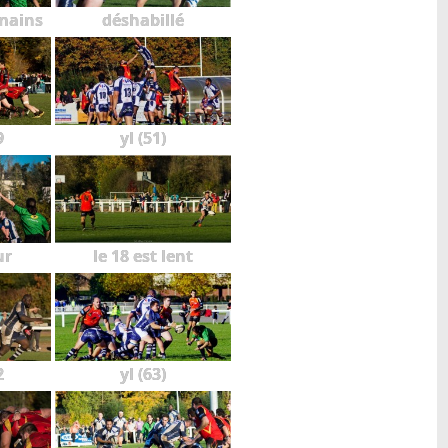
mains
déshabillé
9
yl (51)
ur
le 18 est lent
2
yl (63)