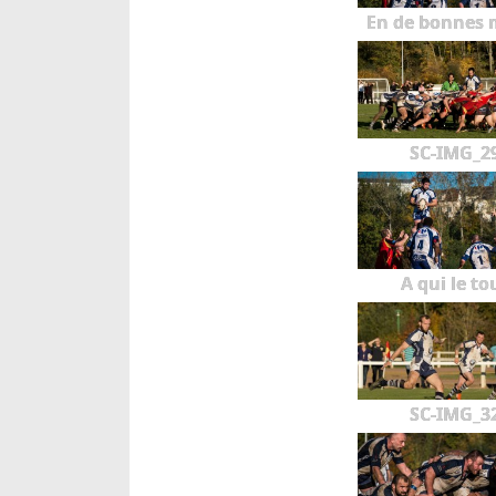
En de bonnes 
SC-IMG_2
A qui le to
SC-IMG_3