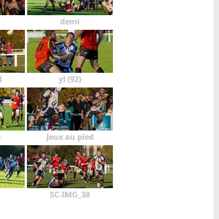
demi
3
yl (92)
0
Jeux au pied
SC-IMG_38