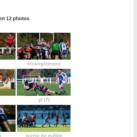
 en 12 photos
étranglement
yl (7)
n
sortie de mélée