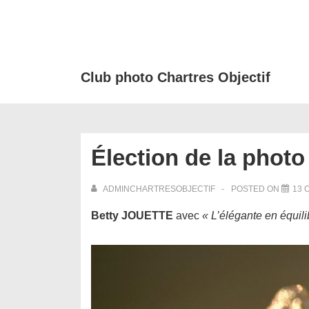
↓
passer
au
contenu
Club photo Chartres Objectif
principal
Élection de la phot
ADMINCHARTRESOBJECTIF
POSTED ON
13 
Betty JOUETTE
avec
« L’élégante en équili