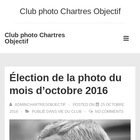
↓
Club photo Chartres Objectif
passer
au
contenu
Club photo Chartres
Main
principal
Objectif
Navigati
ME
Élection de la photo du
mois d’octobre 2016
ADMINCHARTRESOBJECTIF
POSTED ON
25 OCTOBRE
2016
PUBLIÉ DANS
VIE DU CLUB
NO COMMENTS