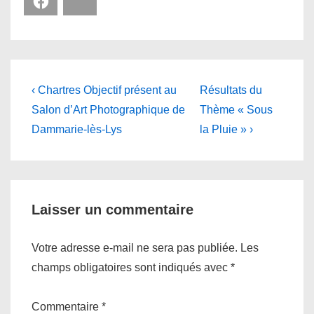
Facebook
Bluesky
Navigation
Previous
Next
‹ Chartres Objectif présent au
Résultats du
Post
Post
de
Salon d’Art Photographique de
Thème « Sous
is
is
Dammarie-lès-Lys
la Pluie » ›
l’article
Laisser un commentaire
Votre adresse e-mail ne sera pas publiée.
Les
champs obligatoires sont indiqués avec
*
Commentaire
*