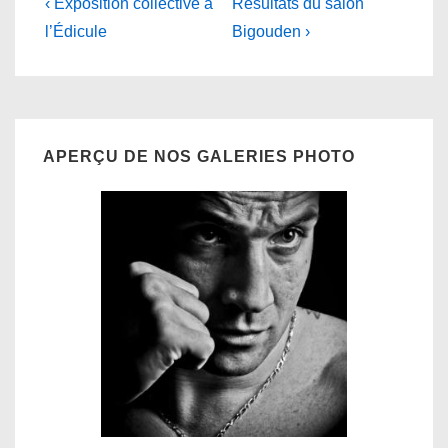
Navigation
Previous
Next
‹ Exposition collective à
Résultats du salon
Post
Post
de
l’Édicule
Bigouden ›
is
is
l’article
APERÇU DE NOS GALERIES PHOTO