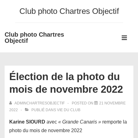
↓
Club photo Chartres Objectif
passer
au
contenu
Club photo Chartres
Main
principal
Objectif
Navigati
ME
Élection de la photo du
mois de novembre 2022
ADMINCHARTRESOBJECTIF
POSTED ON
21 NOVEMBRE
2022
PUBLIÉ DANS
VIE DU CLUB
Karine SIOURD
avec
« Grande Canaris »
remporte la
photo du mois de novembre 2022