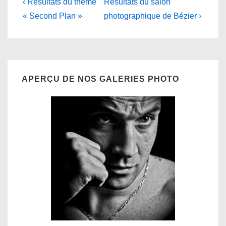
Navigation
Previous
Next
‹ Résultats du thème
Résultats du salon
Post
Post
de
« Second Plan »
photographique de Bézier ›
is
is
l’article
APERÇU DE NOS GALERIES PHOTO