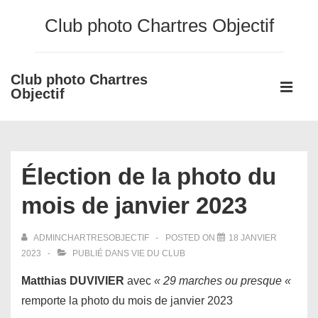
↓
Club photo Chartres Objectif
passer
au
contenu
Club photo Chartres
Main
principal
Objectif
Navigati
ME
Élection de la photo du
mois de janvier 2023
ADMINCHARTRESOBJECTIF
POSTED ON
18 JANVIER
2023
PUBLIÉ DANS
VIE DU CLUB
Matthias
DUVIVIER
avec
« 29 marches ou presque «
remporte la photo du mois de janvier 2023