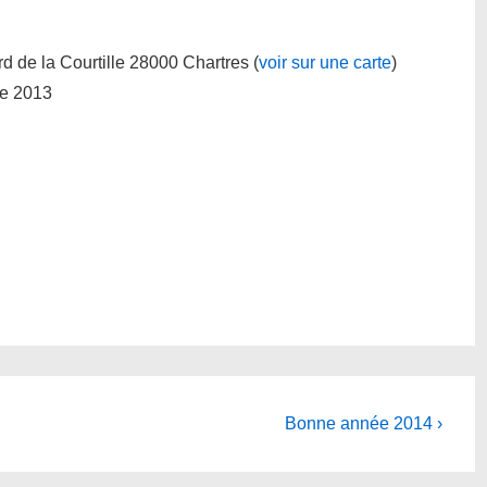
rd de la Courtille 28000 Chartres (
voir sur une carte
)
re 2013
Next
Bonne année 2014 ›
Post
is