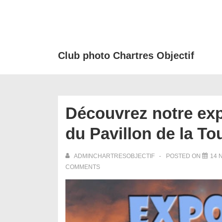
↓
passer
au
contenu
Club photo Chartres Objectif
principal
Découvrez notre expo
du Pavillon de la To
ADMINCHARTRESOBJECTIF
POSTED ON
14 
COMMENTS