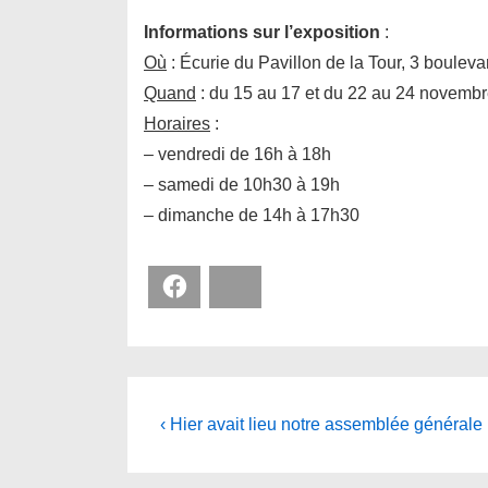
Informations sur l’exposition
:
Où
: Écurie du Pavillon de la Tour, 3 bouleva
Quand
: du 15 au 17 et du 22 au 24 novemb
Horaires
:
– vendredi de 16h à 18h
– samedi de 10h30 à 19h
– dimanche de 14h à 17h30
Facebook
Bluesky
Navigation
Previous
‹ Hier avait lieu notre assemblée générale
Post
de
is