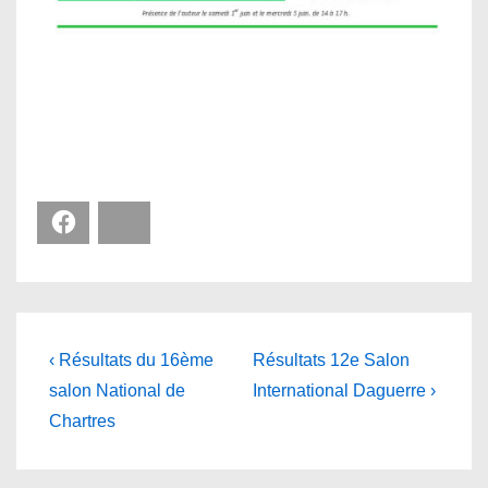
Facebook
Bluesky
Navigation
Previous
Next
‹ Résultats du 16ème
Résultats 12e Salon
Post
Post
de
salon National de
International Daguerre ›
is
is
Chartres
l’article