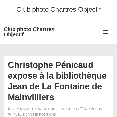
↓
Club photo Chartres Objectif
passer
au
contenu
Club photo Chartres
Main
principal
Objectif
Navigati
ME
Christophe Pénicaud
expose à la bibliothèque
Jean de La Fontaine de
Mainvilliers
ADMINCHARTRESOBJECTIF
POSTED ON
27 MAI 2019
PUBLIÉ DANS
EXPOSITIONS