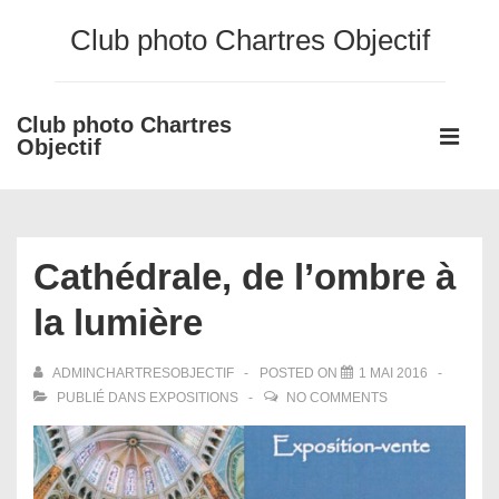
↓
Club photo Chartres Objectif
passer
au
contenu
Club photo Chartres
Main
principal
Objectif
Navigati
ME
Cathédrale, de l’ombre à
la lumière
ADMINCHARTRESOBJECTIF
POSTED ON
1 MAI 2016
PUBLIÉ DANS
EXPOSITIONS
NO COMMENTS