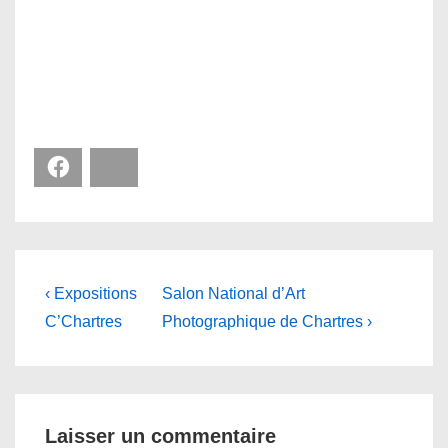
Facebook
Bluesky
Navigation
Previous
Next
‹ Expositions
Salon National d’Art
Post
Post
de
C’Chartres
Photographique de Chartres ›
is
is
l’article
Laisser un commentaire