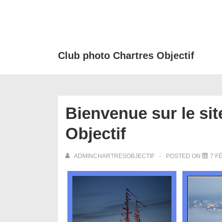
↓
passer
au
contenu
Club photo Chartres Objectif
principal
Bienvenue sur le sit
Objectif
ADMINCHARTRESOBJECTIF
POSTED ON
7 F