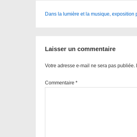
Navigation
Next
Dans la lumière et la musique, exposition 
Post
de
is
l’article
Laisser un commentaire
Votre adresse e-mail ne sera pas publiée.
Commentaire
*