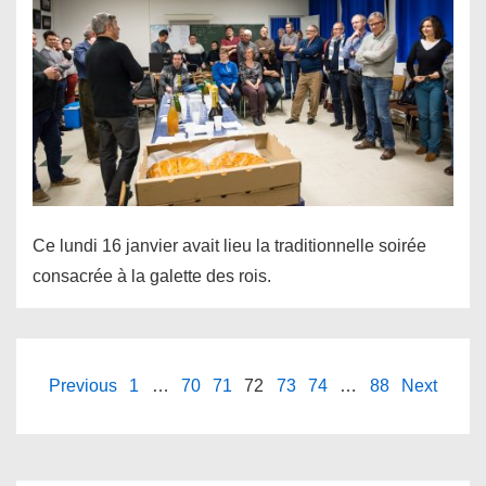
Ce lundi 16 janvier avait lieu la traditionnelle soirée
consacrée à la galette des rois.
Pagination
Previous
1
…
70
71
72
73
74
…
88
Next
des
publications