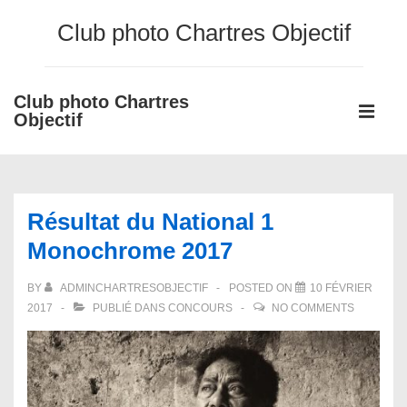
↓
Club photo Chartres Objectif
passer
au
contenu
Club photo Chartres
Main
principal
Objectif
Navigati
ME
Résultat du National 1
Monochrome 2017
BY
ADMINCHARTRESOBJECTIF
POSTED ON
10 FÉVRIER
2017
PUBLIÉ DANS
CONCOURS
NO COMMENTS