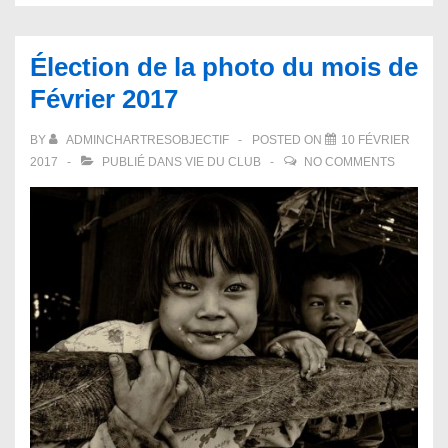
Élection de la photo du mois de
Février 2017
BY
ADMINCHARTRESOBJECTIF
POSTED ON
10 FÉVRIER
2017
PUBLIÉ DANS
VIE DU CLUB
NO COMMENTS