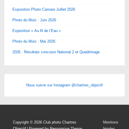
Exposition Photo Camara Juillet 2026
Photo du Mois : Juin 2026
Exposition « Au fil de l’Eau »
Photo du Mois : Mai 2026
2026 : Résultats concours National 2 et Quadrimage
Nous suivre sur Instagram @chartres_objectif
Menu
Copyright © 2026
Club photo Chartres
Mentions
Objectif
| Powered by
Responsive Theme
légales