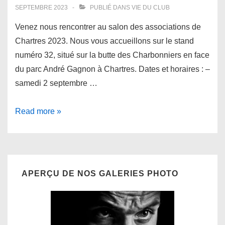
SEPTEMBRE 2023
PUBLIÉ DANS
VIE DU CLUB
Venez nous rencontrer au salon des associations de
Chartres 2023. Nous vous accueillons sur le stand
numéro 32, situé sur la butte des Charbonniers en face
du parc André Gagnon à Chartres. Dates et horaires : –
samedi 2 septembre …
Venez
Read more »
nous
rencontrer
au
salon
APERÇU DE NOS GALERIES PHOTO
des
associations
2023