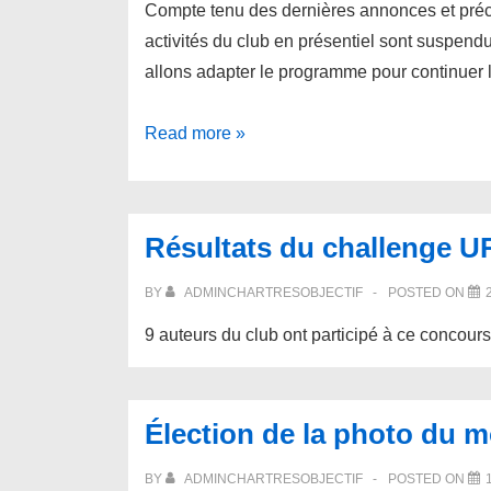
Compte tenu des dernières annonces et préc
activités du club en présentiel sont suspend
allons adapter le programme pour continuer l
Covid-
Read more »
19
–
Suspension
Résultats du challenge UR
des
séances
BY
ADMINCHARTRESOBJECTIF
POSTED ON
dans
9 auteurs du club ont participé à ce concours
nos
locaux
Élection de la photo du m
BY
ADMINCHARTRESOBJECTIF
POSTED ON