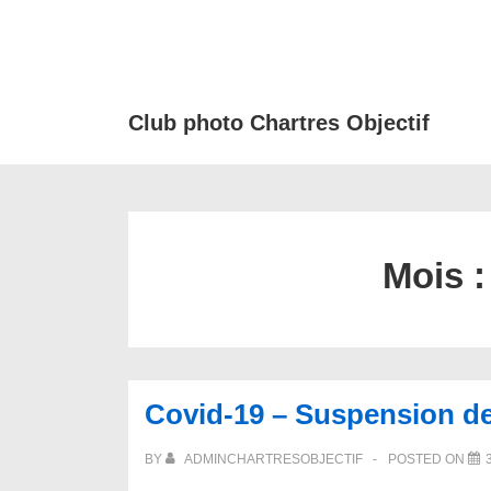
↓
passer
au
contenu
Club photo Chartres Objectif
principal
Mois 
Covid-19 – Suspension d
BY
ADMINCHARTRESOBJECTIF
POSTED ON