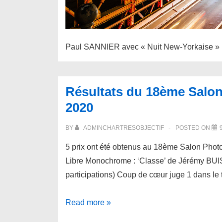
Paul SANNIER avec « Nuit New-Yorkaise » r
Résultats du 18ème Salo
2020
BY
ADMINCHARTRESOBJECTIF
POSTED ON
5 prix ont été obtenus au 18ème Salon Pho
Libre Monochrome : ‘Classe’ de Jérémy BUIS
participations) Coup de cœur juge 1 dans l
Résultats
Read more »
du