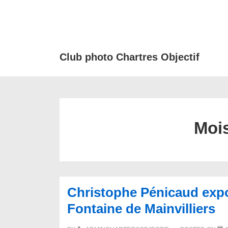
↓
passer
au
contenu
Club photo Chartres Objectif
principal
Moi
Christophe Pénicaud expo
Fontaine de Mainvilliers