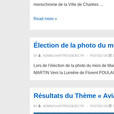
monochrome de la Ville de Chartres …
Résultats
Read more »
du
16ème
salon
Élection de la photo du m
National
de
BY
ADMINCHARTRESOBJECTIF
POSTED ON
Chartres
Lors de l’élection de la photo du mois de Mai
MARTIN Vers la Lumière de Florent POULA
Résultats du Thème « Avi
BY
ADMINCHARTRESOBJECTIF
POSTED ON