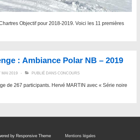
r Chartres Objectif pour 2018-2019. Voici les 11 premières
enge : Ambiance Polar NB – 2019
7 MAI 2019
PUBLIÉ DANS
CONCOURS
nge de 267 participants. Hervé MARTIN avec « Série noire
Menu
wered by
Responsive Theme
Mentions légales