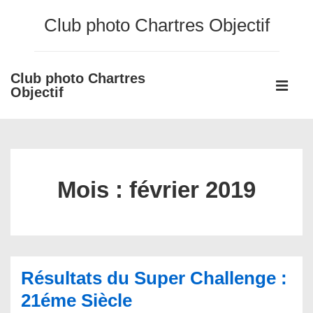
↓
Club photo Chartres Objectif
passer
au
contenu
Club photo Chartres
Main
principal
Objectif
Navigati
ME
Mois :
février 2019
Résultats du Super Challenge :
21éme Siècle