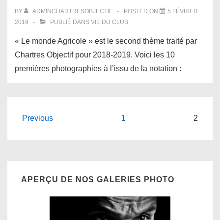
BY
ADMINCHARTRESOBJECTIF
POSTED ON
5 FÉVRIER
2019
PUBLIÉ DANS
VIE DU CLUB
« Le monde Agricole » est le second thème traité par
Chartres Objectif pour 2018-2019. Voici les 10
premières photographies à l’issu de la notation :
Pagination
Previous
1
2
des
publications
APERÇU DE NOS GALERIES PHOTO