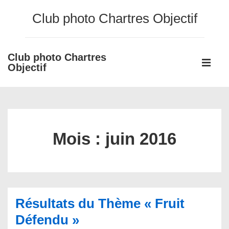
↓
Club photo Chartres Objectif
passer
au
contenu
Club photo Chartres
Main
principal
Objectif
Navigati
ME
Mois :
juin 2016
Résultats du Thème « Fruit
Défendu »