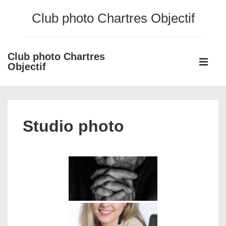
↓
Club photo Chartres Objectif
passer
au
contenu
Club photo Chartres
Main
principal
Objectif
Navigati
ME
Studio photo