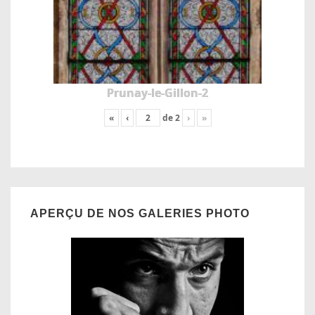
Prunay-le-Gillon-2
«
‹
de
2
›
»
APERÇU DE NOS GALERIES PHOTO