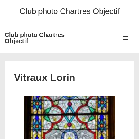
↓
Club photo Chartres Objectif
passer
au
contenu
Club photo Chartres
Main
principal
Objectif
Navigati
ME
Vitraux Lorin