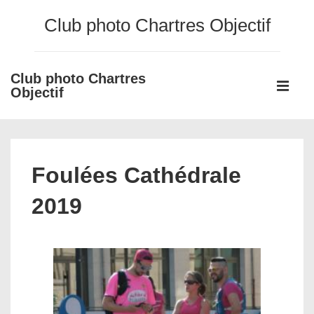
↓
Club photo Chartres Objectif
passer
au
contenu
Club photo Chartres
Main
principal
Objectif
Navigati
ME
Foulées Cathédrale
2019