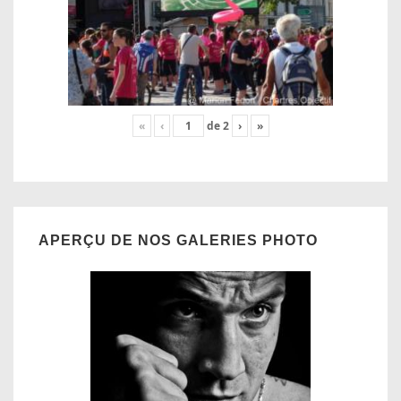
«
‹
de
2
›
»
APERÇU DE NOS GALERIES PHOTO