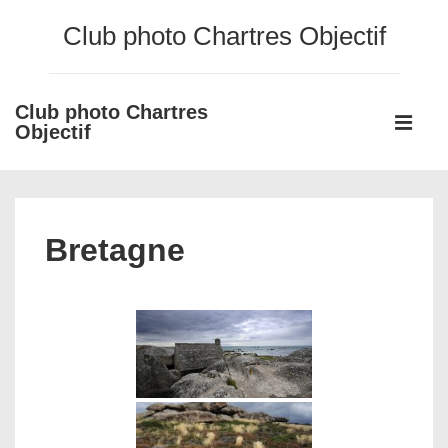
↓
Club photo Chartres Objectif
passer
au
contenu
Club photo Chartres
Main
principal
Objectif
Navigati
ME
Bretagne