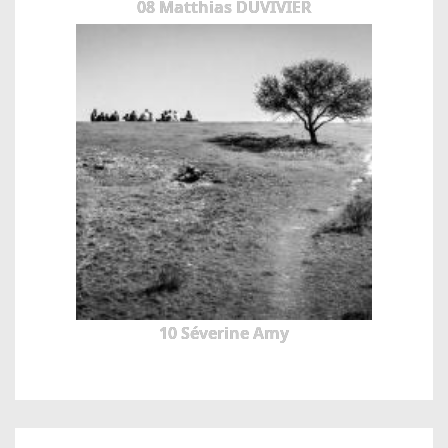
08 Matthias DUVIVIER
10 Séverine Amy