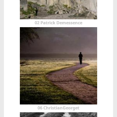
02 Patrick Demessence
06 ChristianGeorget