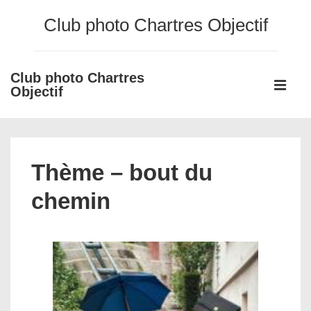
↓
Club photo Chartres Objectif
passer
au
contenu
Club photo Chartres
Main
principal
Objectif
Navigati
ME
Thème – bout du
chemin