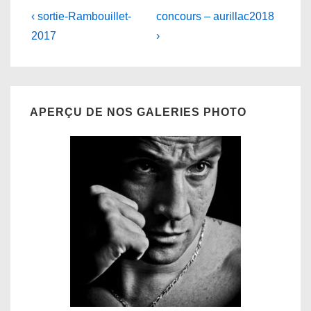
Navigation
Previous
Next
‹ sortie-Rambouillet-
concours – aurillac2018
Post
Post
de
2017
›
is
is
l’article
APERÇU DE NOS GALERIES PHOTO