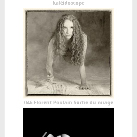
kaléidoscope
046-Florent-Poulain-Sortie-du-nuage