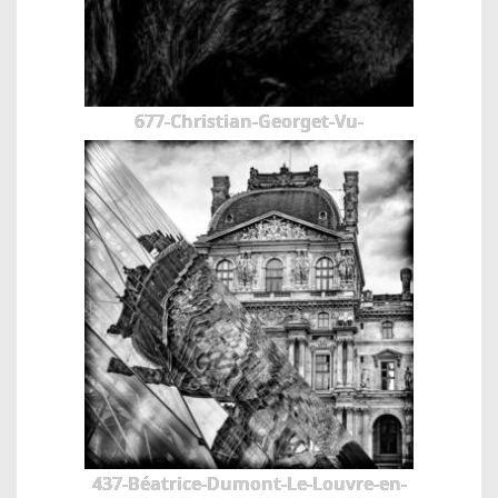
677-Christian-Georget-Vu-
437-Béatrice-Dumont-Le-Louvre-en-