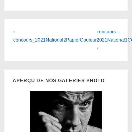
Navigation
Previous
Next
‹
concours –
Post
Post
de
concours_2021National2PapierCouleur
2021National1Co
is
is
›
l’article
APERÇU DE NOS GALERIES PHOTO