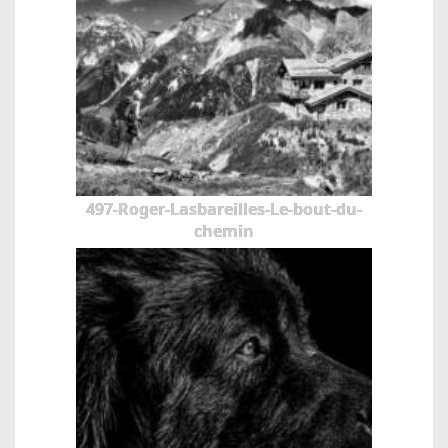
497-Roger-Lasbareilles-Le-bout-du-
chemin