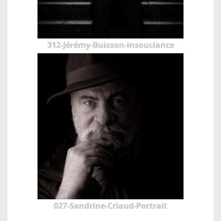
312-Jérémy-Buisson-insouciance
027-Sandrine-Criaud-Portrait