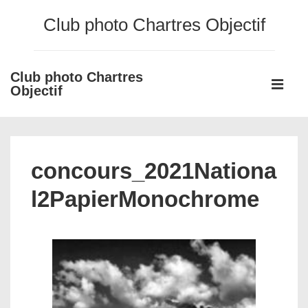
↓
Club photo Chartres Objectif
passer
au
contenu
Club photo Chartres
Main
principal
Objectif
Navigati
ME
concours_2021Nationa
l2PapierMonochrome