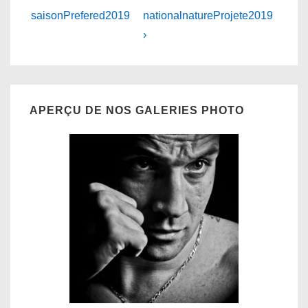
Post
Post
de
saisonPrefered2019
nationalnatureProjete2019
is
is
›
l’article
APERÇU DE NOS GALERIES PHOTO