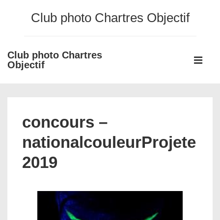
↓
Club photo Chartres Objectif
passer
au
contenu
Club photo Chartres
Main
principal
Objectif
Navigati
ME
concours –
nationalcouleurProjete
2019