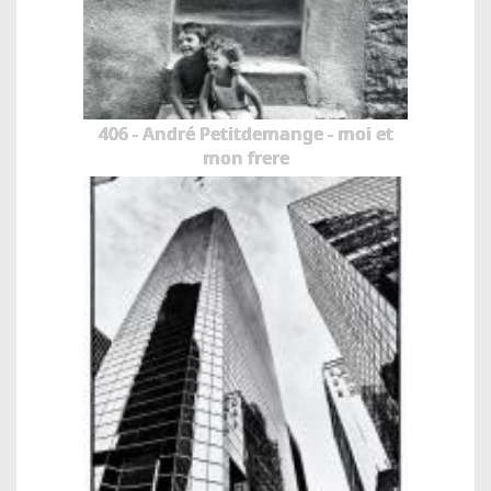
406 - André Petitdemange - moi et
mon frere