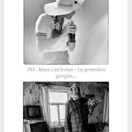
787 - Marc Lec'hvien - La première
gorgée...