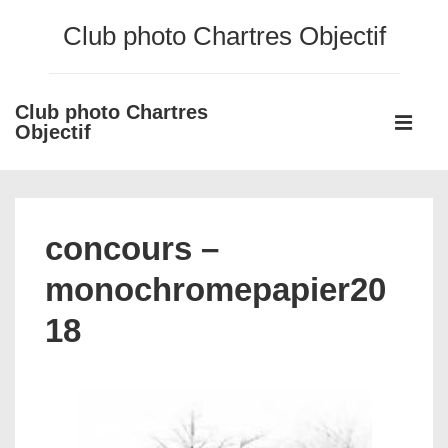
↓
Club photo Chartres Objectif
passer
au
contenu
Club photo Chartres
Main
principal
Objectif
Navigati
ME
concours –
monochromepapier20
18