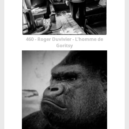
460 - Roger Duvivier - L'homme de
Goritsy