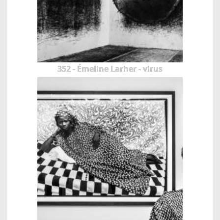
352 - Émeline Larher - virus