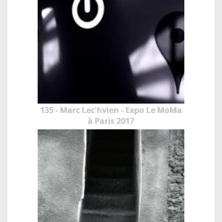
135 - Marc Lec'hvien - Expo Le MoMa
à Paris 2017