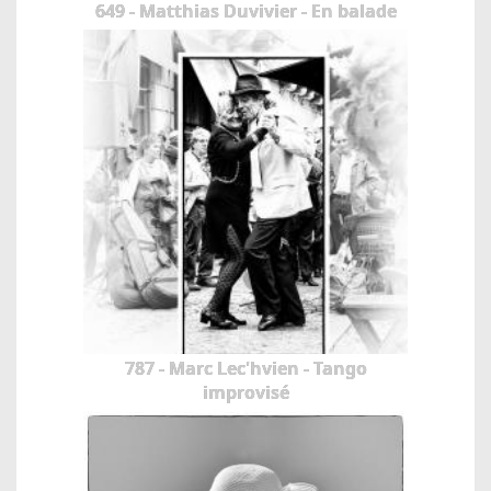
649 - Matthias Duvivier - En balade
787 - Marc Lec'hvien - Tango
improvisé