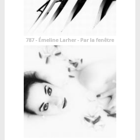
787 - Émeline Larher - Par la fenêtre