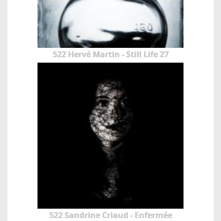
522 Hervé Martin - Still Life 27
522 Sandrine Criaud - Enfermée