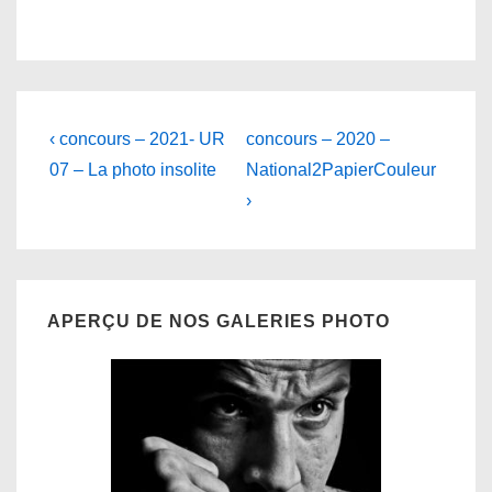
Navigation
Previous
Next
‹ concours – 2021- UR
concours – 2020 –
Post
Post
de
07 – La photo insolite
National2PapierCouleur
is
is
›
l’article
APERÇU DE NOS GALERIES PHOTO