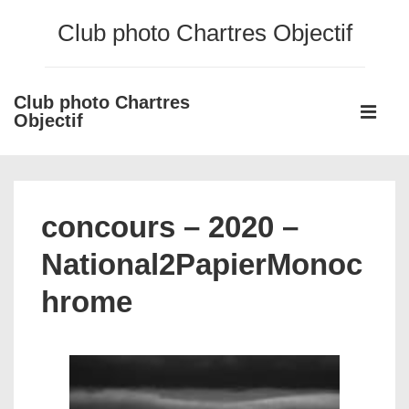
↓
Club photo Chartres Objectif
passer
au
contenu
Club photo Chartres
Main
principal
Objectif
Navigati
ME
concours – 2020 –
National2PapierMonoc
hrome