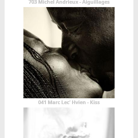
703 Michel Andrieux - Aiguillages
041 Marc Lec' Hvien - Kiss