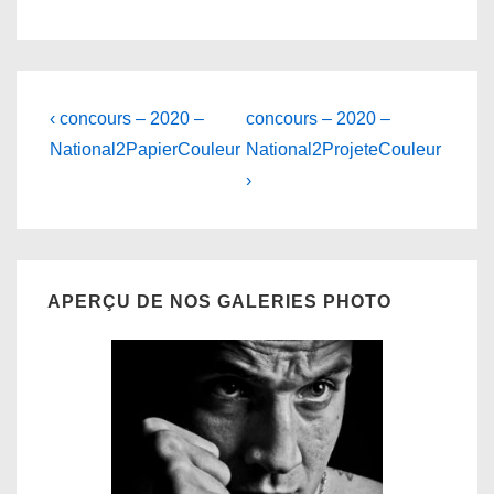
Navigation
Previous
Next
‹ concours – 2020 –
concours – 2020 –
Post
Post
de
National2PapierCouleur
National2ProjeteCouleur
is
is
›
l’article
APERÇU DE NOS GALERIES PHOTO