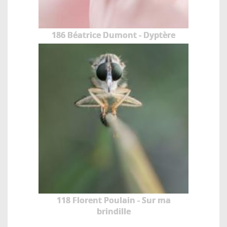
186 Béatrice Dumont - Dyptère
118 Florent Poulain - Sur ma
brindille