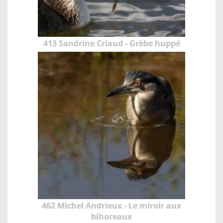
413 Sandrine Criaud - Grèbe huppé
462 Michel Andrieux - Le miroir aux
bihoreaux