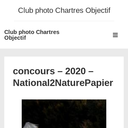
↓
Club photo Chartres Objectif
passer
au
contenu
Club photo Chartres
Main
principal
Objectif
Navigati
ME
concours – 2020 –
National2NaturePapier