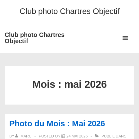
↓
Club photo Chartres Objectif
passer
au
contenu
Club photo Chartres
Main
principal
Objectif
Navigati
ME
Mois :
mai 2026
Photo du Mois : Mai 2026
BY
MARC
POSTED ON
24 MAI 2026
PUBLIÉ DANS