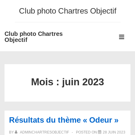
↓
Club photo Chartres Objectif
passer
au
contenu
Club photo Chartres
Main
principal
Objectif
Navigati
ME
Mois :
juin 2023
Résultats du thème « Odeur »
BY
ADMINCHARTRESOBJECTIF
POSTED ON
28 JUIN 2023