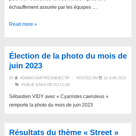
échauffement assurée par les équipes …
Foulées
Read more »
roses
et
foulées
Élection de la photo du mois de
de
juin 2023
la
cathédrale
BY
ADMINCHARTRESOBJECTIF
POSTED ON
16 JUIN 2023
PUBLIÉ DANS
VIE DU CLUB
Sébastien VIDY avec « Cyanistes caeruleus »
remporte la photo du mois de juin 2023
Résultats du thème « Street »