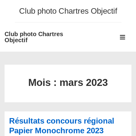
↓
Club photo Chartres Objectif
passer
au
contenu
Club photo Chartres
Main
principal
Objectif
Navigati
ME
Mois :
mars 2023
Résultats concours régional
Papier Monochrome 2023