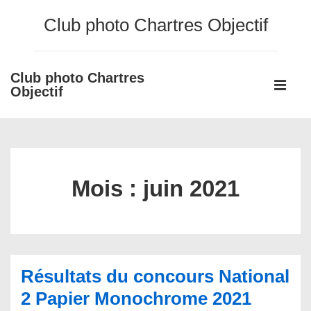
↓
Club photo Chartres Objectif
passer
au
contenu
Club photo Chartres
Main
principal
Objectif
Navigati
ME
Mois :
juin 2021
Résultats du concours National
2 Papier Monochrome 2021