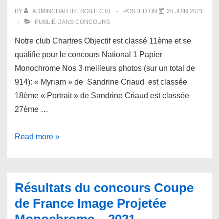
BY
ADMINCHARTRESOBJECTIF
POSTED ON
28 JUIN 2021
PUBLIÉ DANS
CONCOURS
Notre club Chartres Objectif est classé 11ème et se
qualifie pour le concours National 1 Papier
Monochrome Nos 3 meilleurs photos (sur un total de
914): « Myriam » de Sandrine Criaud est classée
18ème « Portrait » de Sandrine Criaud est classée
27ème …
Résultats
Read more »
du
concours
National
Résultats du concours Coupe
2
de France Image Projetée
Papier
Monochrome