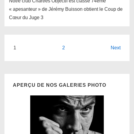
Notre club Chartres Objectif est classé 74ème
« apesanteur » de Jérémy Buisson obtient le Coup de
Cœur du Juge 3
Pagination
1
2
Next
des
publications
APERÇU DE NOS GALERIES PHOTO