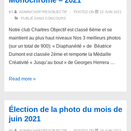
Monochrome – 2021
2021
BY
ADMINCHARTRESOBJECTIF
POSTED ON
22 JUIN 2021
PUBLIÉ DANS
CONCOURS
Notre club Chartres Objectif est classé 6ème et se
maintient au plus haut niveaux Nos 3 meilleurs photos
(sur un total de 900): « Diaphanéité » de Béatrice
Dumont est classée 2ème et remporte la Médaille
Créativité « Jusqu’au bout » de Georges Herrera …
Résultats
Read more »
du
concours
Coupe
Élection de la photo du mois de
de
juin 2021
France
Image
BY
ADMINCHARTRESOBJECTIF
POSTED ON
20 JUIN 2021