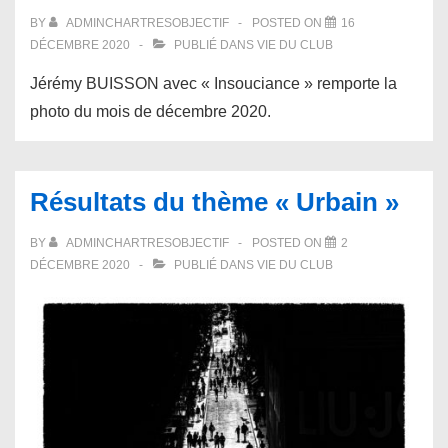
BY
ADMINCHARTRESOBJECTIF
POSTED ON
16
DÉCEMBRE 2020
PUBLIÉ DANS
VIE DU CLUB
Jérémy BUISSON avec « Insouciance » remporte la
photo du mois de décembre 2020.
Résultats du thème « Urbain »
BY
ADMINCHARTRESOBJECTIF
POSTED ON
2
DÉCEMBRE 2020
PUBLIÉ DANS
VIE DU CLUB