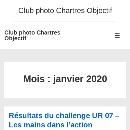
↓
Club photo Chartres Objectif
passer
au
contenu
Club photo Chartres
Main
principal
Objectif
Navigati
ME
Mois :
janvier 2020
Résultats du challenge UR 07 –
Les mains dans l’action