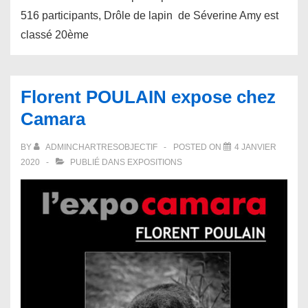
516 participants, Drôle de lapin de Séverine Amy est
classé 20ème
Florent POULAIN expose chez
Camara
BY
ADMINCHARTRESOBJECTIF
POSTED ON
4 JANVIER
2020
PUBLIÉ DANS
EXPOSITIONS