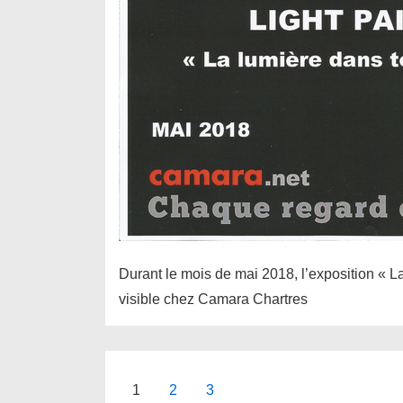
Durant le mois de mai 2018, l’exposition « L
visible chez Camara Chartres
Pagination
1
2
3