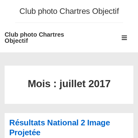
↓
Club photo Chartres Objectif
passer
au
contenu
Club photo Chartres
Main
principal
Objectif
Navigati
ME
Mois :
juillet 2017
Résultats National 2 Image
Projetée