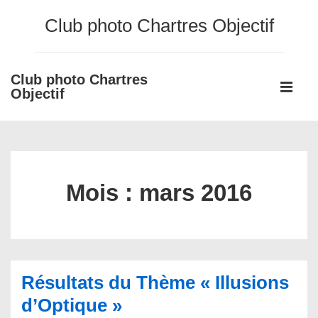
↓
Club photo Chartres Objectif
passer
au
contenu
Club photo Chartres
Main
principal
Objectif
Navigati
ME
Mois :
mars 2016
Résultats du Thème « Illusions
d’Optique »