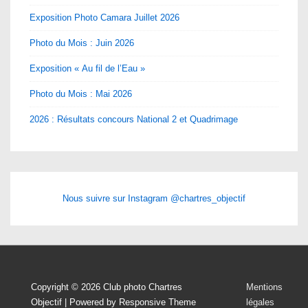
Exposition Photo Camara Juillet 2026
Photo du Mois : Juin 2026
Exposition « Au fil de l’Eau »
Photo du Mois : Mai 2026
2026 : Résultats concours National 2 et Quadrimage
Nous suivre sur Instagram @chartres_objectif
Menu
Copyright © 2026
Club photo Chartres
Mentions
Objectif
| Powered by
Responsive Theme
légales