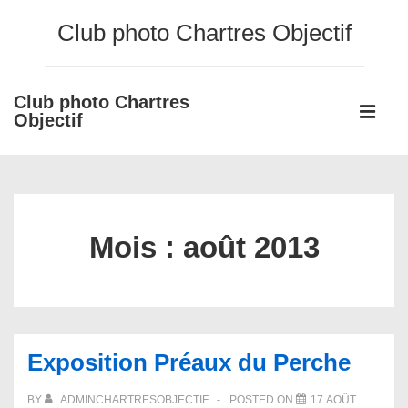
↓
Club photo Chartres Objectif
passer
au
contenu
Club photo Chartres
Main
principal
Objectif
Navigati
ME
Mois :
août 2013
Exposition Préaux du Perche
BY
ADMINCHARTRESOBJECTIF
POSTED ON
17 AOÛT